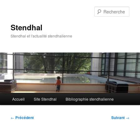
Aller
au
Rech
contenu
principal
Stendhal
Stendhal et l'actualité stendhalienne
Menu
Accueil
Site Stendhal
Bibliographie stendhalienne
principal
Navigation
←
Précédent
Suivant
→
des
articles